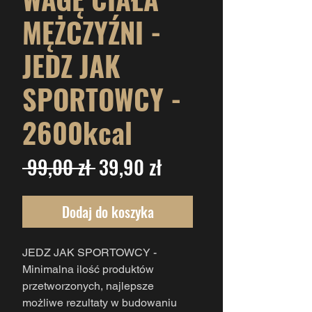
MĘŻCZYŹNI -
JEDZ JAK
SPORTOWCY -
2600kcal
Regularna
Cena
 99,00 zł 
39,90 zł
cena
Rabatowa
Dodaj do koszyka
JEDZ JAK SPORTOWCY -
Minimalna ilość produktów
przetworzonych, najlepsze
możliwe rezultaty w budowaniu